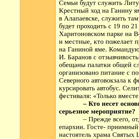
Семьи будут служить Литу
Крестный ход на Ганину я
в Алапаевске, служить там
будет проходить с 19 по 21
Харитоновском парке на В
и местные, кто пожелает п
на Ганиной яме. Команду
И. Баранов с отзывчивост
обещаны палатки общей сл
организовано питание с п
Северного автовокзала к ф
курсировать автобус. Сели
фестиваля: «Только вместе
– Кто несет основну
серьезное мероприятие?
– Прежде всего, о
епархии. Госте- приимны
настоятель храма Святых 